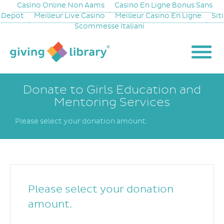
Casino Online Non Aams
Casino En Ligne Bonus Sans
Depot
Meilleur Live Casino
Meilleur Casino En Ligne
Siti
Scommesse Italiani
Donate to Girls Education and
Mentoring Services
Please select your donation amount.
Please select your donation
amount.