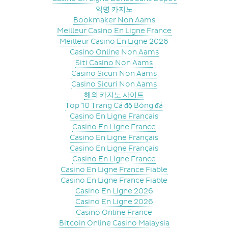
익명 카지노
Bookmaker Non Aams
Meilleur Casino En Ligne France
Meilleur Casino En Ligne 2026
Casino Online Non Aams
Siti Casino Non Aams
Casino Sicuri Non Aams
Casino Sicuri Non Aams
해외 카지노 사이트
Top 10 Trang Cá độ Bóng đá
Casino En Ligne Francais
Casino En Ligne France
Casino En Ligne Français
Casino En Ligne Français
Casino En Ligne France
Casino En Ligne France Fiable
Casino En Ligne France Fiable
Casino En Ligne 2026
Casino En Ligne 2026
Casino Online France
Bitcoin Online Casino Malaysia