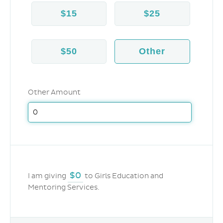
$15
$25
$50
Other
Other Amount
$0
I am giving
to Girls Education and
Mentoring Services
.